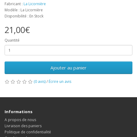
Fabricant :
La Licornière
Modèle : La Licornière
Disponibilité : En Stock
21,00€
Quantité
Ajouter au panier
(0 avis)
/
Écrire un avis
Informations
A propos de nous
Livraison des paniers
Politique de confidentialité