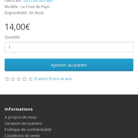
Fabricant :
La Croix du Payn
Modèle : La Croix du Payn
Disponibilité : En Stock
14,00€
Quantité
Ajouter au panier
(0 avis)
/
Écrire un avis
Informations
A propos de nous
Livraison des paniers
Politique de confidentialité
Conditions de vente